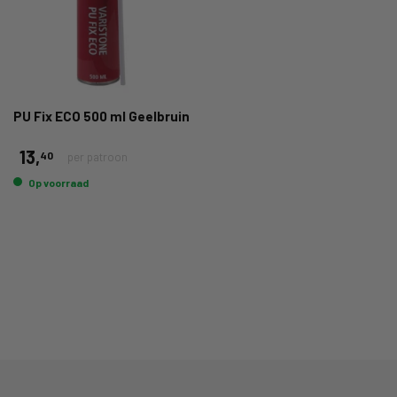
PU Fix ECO 500 ml Geelbruin
13,
40
per patroon
Op voorraad