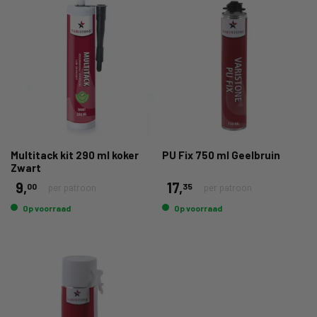
Multitack kit 290 ml koker
PU Fix 750 ml Geelbruin
Zwart
9,
17,
00
35
per patroon
per patroon
Op voorraad
Op voorraad