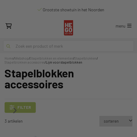
Grootste showtuin in het Noorden
menu
Home
/
Webshop
/
Stapelblokken en elementen
/
Stapelblokken
/
Stapelblokken accessoires
/
Lijm voor stapelblokken
Stapelblokken
accessoires
FILTER
3 artikelen