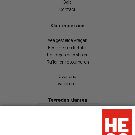
Sale
Contact
Klantenservice
Veelgestelde vragen
Bestellen en betalen
Bezorgen en ophalen
Ruilen en retourneren
Over ons
Vacatures
Tevreden klanten
/
9
10
204 reviews